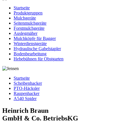
Startseite
Produktgruppen
Mulchgeräte
Seitenmulchgeräte
Forstmulchgeräte
Auslegmäher
Mulchköpfe für Bagger
Winterdienstgeräte
Hydraulische Gabelstapler
Bodenbearbeitung
Hebebühnen für Obstgarten
Startseite
Scheibenhacker
PTO-Häcksler
Raupenhacker
A540 Spider
Heinrich Braun
GmbH & Co. BetriebsKG